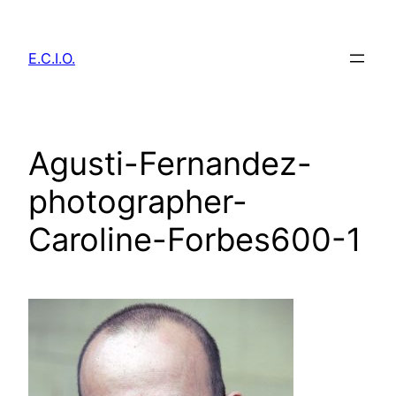
Zum
Inhalt
E.C.I.O.
springen
Agusti-Fernandez-
photographer-
Caroline-Forbes600-1