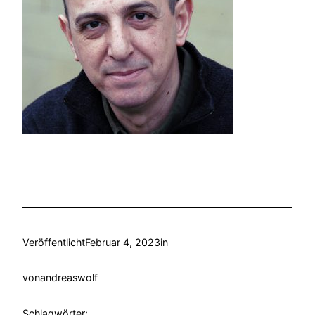
Veröffentlicht
Februar 4, 2023
in
von
andreaswolf
Schlagwörter: